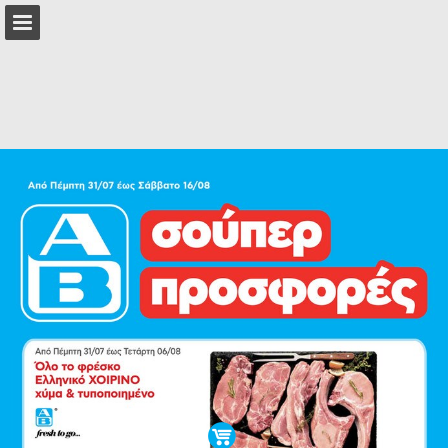
Επισκόπηση σελίδας
Πλήρης οθόνη
Λήψη ως PDF
Αναζήτηση