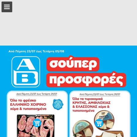
Επισκόπηση σελίδας
Πλήρης οθόνη
Λήψη ως PDF
Αναζήτηση