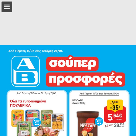
Επισκόπηση σελίδας
Πλήρης οθόνη
Λήψη ως PDF
Αναζήτηση